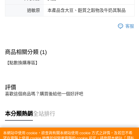
過敏原
本產品含大豆、麩質之穀物及牛奶其製品
客服
商品相關分類 (1)
【點數換購專區】
評價
喜歡這個商品嗎？購買後給他一個好評吧
本分類熱銷
全站排行
本網站中使用 cookie，欲查詢有關本網站使用 cookie 方式之詳情，及若您不希
熱門標籤
望在電腦上使用 cookie 時應如何變更電腦的 cookie 設定，請參閱本網站「
隱私