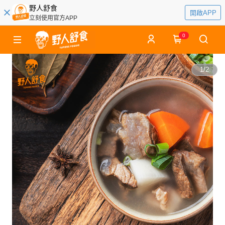
野人舒食
開啟APP
立刻使用官方APP
0
1
/
2