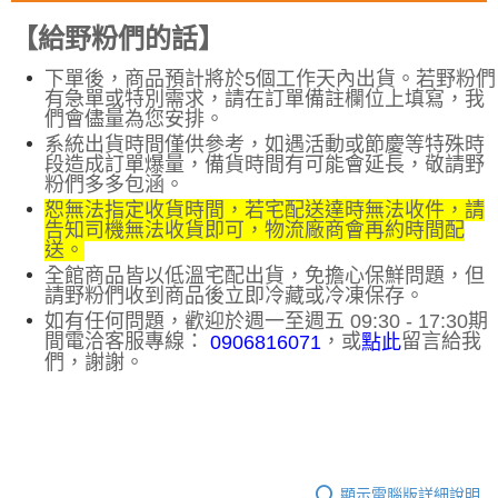
【給野粉們的話】
下單後，商品預計將於5個工作天內出貨。若野粉們
有急單或特別需求，請在訂單備註欄位上填寫，我
們會儘量為您安排
。
系統出貨時間僅供參考，如遇活動或節慶等特殊時
段造成訂單爆量，備貨時間有可能會延長，敬請野
粉們多多包涵。
恕無法指定收貨時間，若宅配送達時無法收件，請
告知司機無法收貨即可，物流廠商會再約時間配
送。
全館商品皆以低溫宅配出貨，免擔心保鮮問題，但
請野粉們收到商品後立即冷藏或冷凍保存。
如有任何問題，歡迎於週一至週五 09:30 - 17:30期
間電洽客服專線：
，或
留言給我
點此
0906816071
們，謝謝。
顯示電腦版詳細說明