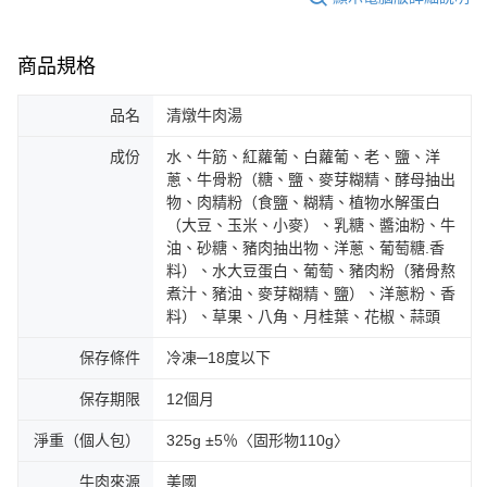
商品規格
品名
清燉牛肉湯
成份
水、牛筋、紅蘿葡、白蘿葡、老、鹽、洋
蔥、牛骨粉（糖、鹽、麥芽糊精、酵母抽出
物、肉精粉（食鹽、糊精、植物水解蛋白
（大豆、玉米、小麥）、乳糖、醬油粉、牛
油、砂糖、豬肉抽出物、洋蔥、葡萄糖.香
料）、水大豆蛋白、葡萄、豬肉粉（豬骨熬
煮汁、豬油、麥芽糊精、鹽）、洋蔥粉、香
料）、草果、八角、月桂葉、花椒、蒜頭
保存條件
冷凍─18度以下
保存期限
12個月
淨重（個人包）
325g ±5％〈固形物110g〉
牛肉來源
美國