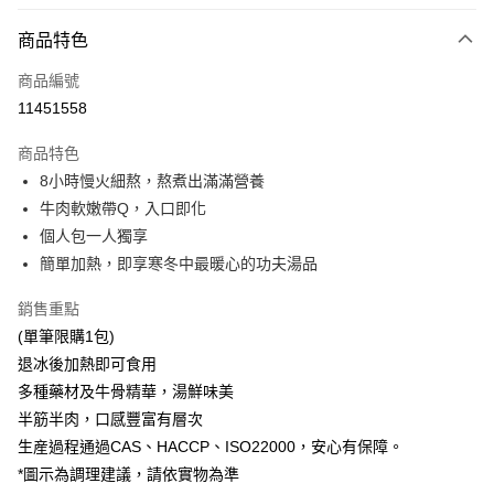
付款方式
商品特色
信用卡一次付款
商品編號
信用卡分期付款
11451558
3 期 0 利率 每期
NT$33
21家銀行
商品特色
合作金庫商業銀行
第一商業銀行
LINE Pay
8小時慢火細熬，熬煮出滿滿營養
華南商業銀行
彰化商業銀行
牛肉軟嫩帶Q，入口即化
Apple Pay
上海商業儲蓄銀行
台北富邦商業銀行
國泰世華商業銀行
兆豐國際商業銀行
個人包一人獨享
街口支付
臺灣中小企業銀行
台中商業銀行
簡單加熱，即享寒冬中最暖心的功夫湯品
匯豐（台灣）商業銀行
華泰商業銀行
Google Pay
聯邦商業銀行
遠東國際商業銀行
銷售重點
元大商業銀行
永豐商業銀行
全盈+PAY
(單筆限購1包)
玉山商業銀行
星展（台灣）商業銀行
退冰後加熱即可食用
台新國際商業銀行
中國信託商業銀行
大哥付你分期
多種藥材及牛骨精華，湯鮮味美
台灣樂天信用卡公司
相關說明
半筋半肉，口感豐富有層次
【大哥付你分期使用說明】
AFTEE先享後付
生産過程通過CAS、HACCP、ISO22000，安心有保障。
1.本服務由台灣大哥大提供，台灣大哥大用戶可立即使用無須另外申請。
2.付款方式選擇「大哥付你分期」，訂單成立後會自動跳轉到大哥付的交易
相關說明
*圖示為調理建議，請依實物為準
流程，驗證手機門號後，選擇欲分期的期數、繳款截止日，確認付款後即完