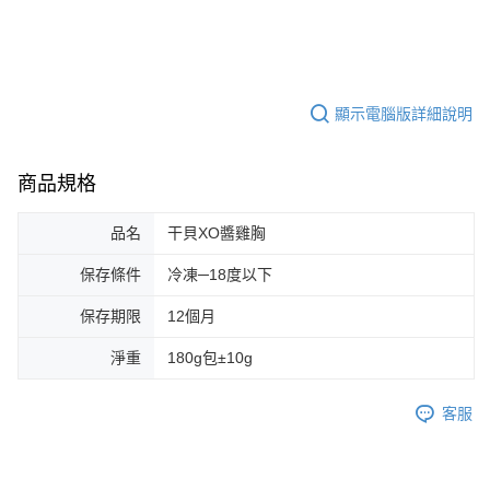
顯示電腦版詳細說明
商品規格
品名
干貝XO醬雞胸
保存條件
冷凍─18度以下
保存期限
12個月
淨重
180g包±10g
客服