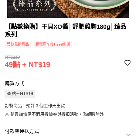
【點數換購】干貝XO醬│舒肥雞胸180g│臻品
系列
點數兌換商品
超取滿NT$1,299免運
NT$119
49點 + NT$19
購買方式
49點＋NT$19
訂製商品：預計 3 個工作天出貨
※
點數加價購不適用折價券與折扣活動，滿額贈除外
付款與運送方式