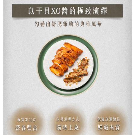
２．關於個人資料處理事宜，請瀏覽以下網址：
https://aftee.tw/terms/#terms3
３．未成年的使用者請事先徵得法定代理人或監護人之同意方可使用
「AFTEE先享後付」，若未經同意申辦者引起之損失，本公司不負相關責
任。
４．使用「AFTEE先享後付」時，將依據個別帳號之用戶狀況，依本公司即
時審查核予不同之上限額度；若仍有額度不足之情形，本公司將視審查結果
請求用戶進行身份認證。
５．嚴禁一人註冊多個帳號或使用他人資訊註冊。若發現惡意使用之情形，
恩沛科技股份有限公司將有權停止該用戶之使用額度並採取法律行動。