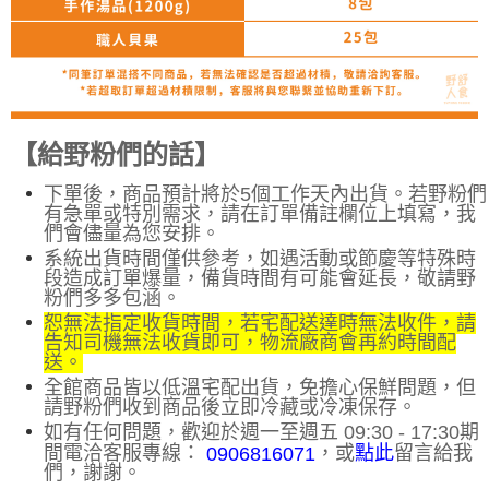
【給野粉們的話】
下單後，商品預計將於5個工作天內出貨。若野粉們
有急單或特別需求，請在訂單備註欄位上填寫，我
們會儘量為您安排
。
系統出貨時間僅供參考，如遇活動或節慶等特殊時
段造成訂單爆量，備貨時間有可能會延長，敬請野
粉們多多包涵。
恕無法指定收貨時間，若宅配送達時無法收件，請
告知司機無法收貨即可，物流廠商會再約時間配
送。
全館商品皆以低溫宅配出貨，免擔心保鮮問題，但
請野粉們收到商品後立即冷藏或冷凍保存。
如有任何問題，歡迎於週一至週五 09:30 - 17:30期
間電洽客服專線：
，或
留言給我
點此
0906816071
們，謝謝。