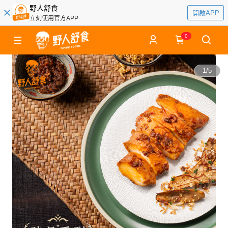
野人舒食
開啟APP
立刻使用官方APP
0
1
/
5