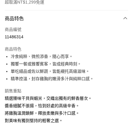
超取滿NT$1,299免運
付款方式
商品特色
信用卡一次付款
商品編號
信用卡分期付款
11486314
3 期 0 利率 每期
NT$29
21家銀行
商品特色
合作金庫商業銀行
第一商業銀行
LINE Pay
冷食純粹、微煎添香，隨心而享。
華南商業銀行
彰化商業銀行
獨饗一餐或雅饗賓客，皆成經典時刻。
Apple Pay
上海商業儲蓄銀行
台北富邦商業銀行
國泰世華商業銀行
兆豐國際商業銀行
單吃細品或佐以鮮蔬，皆能襯托高級滋味。
街口支付
臺灣中小企業銀行
台中商業銀行
精準控溫，封存雞胸的嫩滑多汁與純粹口感。
匯豐（台灣）商業銀行
華泰商業銀行
Google Pay
聯邦商業銀行
遠東國際商業銀行
銷售重點
元大商業銀行
永豐商業銀行
全盈+PAY
精選臻味干貝與蝦米，交織出獨有的鮮香層次。
玉山商業銀行
星展（台灣）商業銀行
醬香細膩不張揚，恰到好處的高級辛香。
台新國際商業銀行
中國信託商業銀行
大哥付你分期
將雞胸溫潤鎖鮮，釋放柔嫩與多汁口感。
台灣樂天信用卡公司
相關說明
對美味有獨到堅持的輕奢之選。
【大哥付你分期使用說明】
AFTEE先享後付
1.本服務由台灣大哥大提供，台灣大哥大用戶可立即使用無須另外申請。