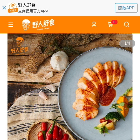
野人舒食
開啟APP
立刻使用官方APP
0
1
/
4