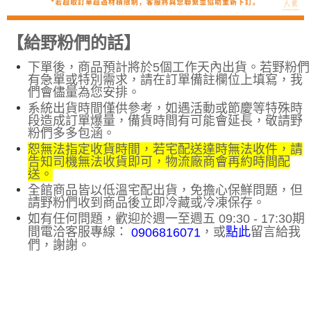
【給野粉們的話】
下單後，商品預計將於5個工作天內出貨。若野粉們
有急單或特別需求，請在訂單備註欄位上填寫，我
們會儘量為您安排
。
系統出貨時間僅供參考，如遇活動或節慶等特殊時
段造成訂單爆量，備貨時間有可能會延長，敬請野
粉們多多包涵。
恕無法指定收貨時間，若宅配送達時無法收件，請
告知司機無法收貨即可，物流廠商會再約時間配
送。
全館商品皆以低溫宅配出貨，免擔心保鮮問題，但
請野粉們收到商品後立即冷藏或冷凍保存。
如有任何問題，歡迎於週一至週五 09:30 - 17:30期
間電洽客服專線：
，或
留言給我
點此
0906816071
們，謝謝。