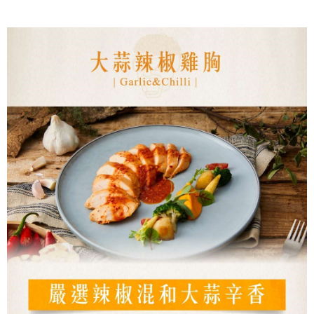
1.分期款項不併入電信帳單，「大哥付你分期」於每月結算日後寄送繳費提
【「AFTEE先享後付」結帳流程】
◆【7-11快速到店】《有材積限制，如有疑慮歡迎洽詢客服》
醒簡訊。
１．於結帳方式選擇「AFTEE先享後付」後，將跳轉至「AFTEE先享後付」
2.透過簡訊連結打開帳單後，可選擇「超商條碼／台灣大直營門市／銀行轉
每筆NT$170，滿NT$1,299(含以上)免運費
結帳頁面，進行簡訊認證並確認金額後，即可完成結帳。
帳／街口支付／iPASS MONEY」等通路繳費。
２．訂單成立數日內，您將收到繳費通知簡訊。
【冷凍宅配】
３．收到繳費通知簡訊後14天內，點擊此簡訊中的連結，可透過四大超商／
【注意事項】
ATM／網路銀行／等多元方式進行付款，方視為交易完成。
每筆NT$150，滿NT$1,299(含以上)免運費
1.本服務係由「台灣大哥大股份有限公司」（以下簡稱本公司）所提供，讓
※ 請注意：結帳手續完成當下不需立刻繳費，但若您需要取消訂單，請聯絡
用戶於交易時，得透過本服務購買商品或服務，並由商店將買賣／分期付款
購買商品的店家。未經商家同意取消之訂單仍視為有效，需透過AFTEE先享
【離島地區冷凍宅配 (澎湖、金門、馬祖、小琉球、綠島)】
買賣價金債權讓與本公司後，依約使用本公司帳單繳交帳款。
後付繳納相關費用。
2.基於同意付款使用「大哥付你分期」之契約關係目的，商店將以您的個人
每筆NT$250，滿NT$2,000(含以上)免運費
※ 交易是否成功請以「AFTEE先享後付 」之結帳頁面顯示為準，若有關於
資料（包含姓名、電話或地址）提供予台灣大哥大進項蒐集、處理及利用，
是否繳費成功／繳費後需取消欲退款等相關疑問，請聯繫「AFTEE先享後付
由本公司與您本人進行分期帳單所需資料之確認、核對及更正。
客戶支援中心」
https://netprotections.freshdesk.com/support/home
冷凍宅配(貨到付款，僅限本島地區)
3.完整用戶服務條款，請詳閱以下連結：
https://oppay.tw/userRule
每筆NT$150，滿NT$2,000(含以上)免運費
【注意事項】
１．透過由恩沛科技股份有限公司提供之「AFTEE先享後付」服務完成之交
易，需依本服務之必要範圍內提供個人資料，並將交易相關給付款項請求債
權轉讓予恩沛科技股份有限公司。
２．關於個人資料處理事宜，請瀏覽以下網址：
https://aftee.tw/terms/#terms3
３．未成年的使用者請事先徵得法定代理人或監護人之同意方可使用
「AFTEE先享後付」，若未經同意申辦者引起之損失，本公司不負相關責
任。
４．使用「AFTEE先享後付」時，將依據個別帳號之用戶狀況，依本公司即
時審查核予不同之上限額度；若仍有額度不足之情形，本公司將視審查結果
請求用戶進行身份認證。