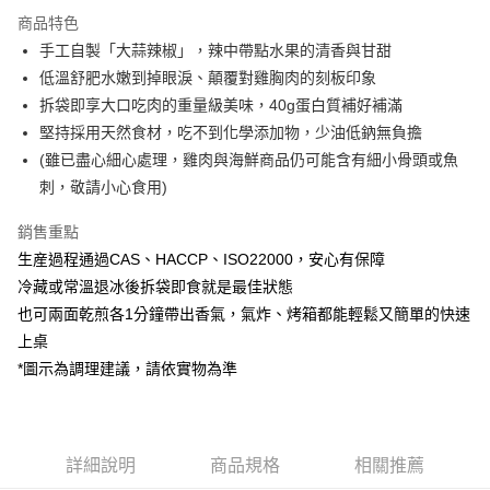
3 期 0 利率 每期
NT$25
21家銀行
商品特色
合作金庫商業銀行
第一商業銀行
LINE Pay
手工自製「大蒜辣椒」，辣中帶點水果的清香與甘甜
華南商業銀行
彰化商業銀行
低溫舒肥水嫩到掉眼淚、顛覆對雞胸肉的刻板印象
Apple Pay
上海商業儲蓄銀行
台北富邦商業銀行
國泰世華商業銀行
兆豐國際商業銀行
拆袋即享大口吃肉的重量級美味，40g蛋白質補好補滿
街口支付
臺灣中小企業銀行
台中商業銀行
堅持採用天然食材，吃不到化學添加物，少油低鈉無負擔
匯豐（台灣）商業銀行
華泰商業銀行
(雖已盡心細心處理，雞肉與海鮮商品仍可能含有細小骨頭或魚
Google Pay
聯邦商業銀行
遠東國際商業銀行
刺，敬請小心食用)
元大商業銀行
永豐商業銀行
全盈+PAY
玉山商業銀行
星展（台灣）商業銀行
銷售重點
台新國際商業銀行
中國信託商業銀行
大哥付你分期
生産過程通過CAS、HACCP、ISO22000，安心有保障
台灣樂天信用卡公司
相關說明
冷藏或常溫退冰後拆袋即食就是最佳狀態
【大哥付你分期使用說明】
AFTEE先享後付
也可兩面乾煎各1分鐘帶出香氣，氣炸、烤箱都能輕鬆又簡單的快速
1.本服務由台灣大哥大提供，台灣大哥大用戶可立即使用無須另外申請。
2.付款方式選擇「大哥付你分期」，訂單成立後會自動跳轉到大哥付的交易
相關說明
上桌
流程，驗證手機門號後，選擇欲分期的期數、繳款截止日，確認付款後即完
【關於「AFTEE先享後付」】
*圖示為調理建議，請依實物為準
成交易。
ATM付款
AFTEE先享後付是「在收到商品之後才付款」的支付方式。 讓您購物簡單
3.實際核准額度、可分期數及費用金額請依後續交易確認頁面所載為準。
便利好安心！
4.訂單成立30分鐘內，如未前往確認交易或遇審核未通過，訂單將自動取
貨到付款
１．簡單：不需註冊會員、不需綁卡、不需儲值。
消。如遇「轉專審核」未通過狀況，表示未達大哥付你分期系統評分，恕無
２．便利：只要手機號碼，簡訊認證，即可結帳。
法說明評估內容。
３．安心：先確認商品／服務後，再付款。
詳細說明
商品規格
相關推薦
【繳款方式說明】
運送方式