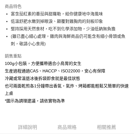
3 期 0 利率 每期
NT$15
21家銀行
商品特色
合作金庫商業銀行
第一商業銀行
LINE Pay
富含茄紅素的番茄與甜羅勒，給你健康地中海風味
華南商業銀行
彰化商業銀行
低溫舒肥水嫩到掉眼淚、顛覆對雞胸肉的刻板印象
Apple Pay
上海商業儲蓄銀行
台北富邦商業銀行
國泰世華商業銀行
兆豐國際商業銀行
堅持採用天然食材，吃不到化學添加物，少油低鈉無負擔
街口支付
臺灣中小企業銀行
台中商業銀行
(雖已盡心細心處理，雞肉與海鮮商品仍可能含有細小骨頭或魚
匯豐（台灣）商業銀行
華泰商業銀行
刺，敬請小心食用)
Google Pay
聯邦商業銀行
遠東國際商業銀行
元大商業銀行
永豐商業銀行
全盈+PAY
銷售重點
玉山商業銀行
星展（台灣）商業銀行
100g小包裝，方便攜帶適合小鳥胃的女生
台新國際商業銀行
中國信託商業銀行
大哥付你分期
生産過程通過CAS、HACCP、ISO22000，安心有保障
台灣樂天信用卡公司
相關說明
冷藏或常溫退冰後拆袋即食就是最佳狀態
【大哥付你分期使用說明】
AFTEE先享後付
也可兩面乾煎各1分鐘帶出香氣，氣炸、烤箱都能輕鬆又簡單的快速
1.本服務由台灣大哥大提供，台灣大哥大用戶可立即使用無須另外申請。
2.付款方式選擇「大哥付你分期」，訂單成立後會自動跳轉到大哥付的交易
相關說明
上桌
流程，驗證手機門號後，選擇欲分期的期數、繳款截止日，確認付款後即完
【關於「AFTEE先享後付」】
*圖示為調理建議，請依實物為準
成交易。
ATM付款
AFTEE先享後付是「在收到商品之後才付款」的支付方式。 讓您購物簡單
3.實際核准額度、可分期數及費用金額請依後續交易確認頁面所載為準。
便利好安心！
4.訂單成立30分鐘內，如未前往確認交易或遇審核未通過，訂單將自動取
貨到付款
１．簡單：不需註冊會員、不需綁卡、不需儲值。
消。如遇「轉專審核」未通過狀況，表示未達大哥付你分期系統評分，恕無
２．便利：只要手機號碼，簡訊認證，即可結帳。
法說明評估內容。
３．安心：先確認商品／服務後，再付款。
詳細說明
商品規格
相關推薦
【繳款方式說明】
運送方式