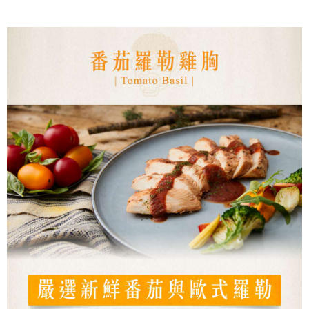
1.分期款項不併入電信帳單，「大哥付你分期」於每月結算日後寄送繳費提
【「AFTEE先享後付」結帳流程】
◆【7-11快速到店】《有材積限制，如有疑慮歡迎洽詢客服》
醒簡訊。
１．於結帳方式選擇「AFTEE先享後付」後，將跳轉至「AFTEE先享後付」
2.透過簡訊連結打開帳單後，可選擇「超商條碼／台灣大直營門市／銀行轉
每筆NT$170，滿NT$1,299(含以上)免運費
結帳頁面，進行簡訊認證並確認金額後，即可完成結帳。
帳／街口支付／iPASS MONEY」等通路繳費。
２．訂單成立數日內，您將收到繳費通知簡訊。
【冷凍宅配】
３．收到繳費通知簡訊後14天內，點擊此簡訊中的連結，可透過四大超商／
【注意事項】
ATM／網路銀行／等多元方式進行付款，方視為交易完成。
每筆NT$150，滿NT$1,299(含以上)免運費
1.本服務係由「台灣大哥大股份有限公司」（以下簡稱本公司）所提供，讓
※ 請注意：結帳手續完成當下不需立刻繳費，但若您需要取消訂單，請聯絡
用戶於交易時，得透過本服務購買商品或服務，並由商店將買賣／分期付款
購買商品的店家。未經商家同意取消之訂單仍視為有效，需透過AFTEE先享
【離島地區冷凍宅配 (澎湖、金門、馬祖、小琉球、綠島)】
買賣價金債權讓與本公司後，依約使用本公司帳單繳交帳款。
後付繳納相關費用。
2.基於同意付款使用「大哥付你分期」之契約關係目的，商店將以您的個人
每筆NT$250，滿NT$2,000(含以上)免運費
※ 交易是否成功請以「AFTEE先享後付 」之結帳頁面顯示為準，若有關於
資料（包含姓名、電話或地址）提供予台灣大哥大進項蒐集、處理及利用，
是否繳費成功／繳費後需取消欲退款等相關疑問，請聯繫「AFTEE先享後付
由本公司與您本人進行分期帳單所需資料之確認、核對及更正。
客戶支援中心」
https://netprotections.freshdesk.com/support/home
冷凍宅配(貨到付款，僅限本島地區)
3.完整用戶服務條款，請詳閱以下連結：
https://oppay.tw/userRule
每筆NT$150，滿NT$2,000(含以上)免運費
【注意事項】
１．透過由恩沛科技股份有限公司提供之「AFTEE先享後付」服務完成之交
易，需依本服務之必要範圍內提供個人資料，並將交易相關給付款項請求債
權轉讓予恩沛科技股份有限公司。
２．關於個人資料處理事宜，請瀏覽以下網址：
https://aftee.tw/terms/#terms3
３．未成年的使用者請事先徵得法定代理人或監護人之同意方可使用
「AFTEE先享後付」，若未經同意申辦者引起之損失，本公司不負相關責
任。
４．使用「AFTEE先享後付」時，將依據個別帳號之用戶狀況，依本公司即
時審查核予不同之上限額度；若仍有額度不足之情形，本公司將視審查結果
請求用戶進行身份認證。