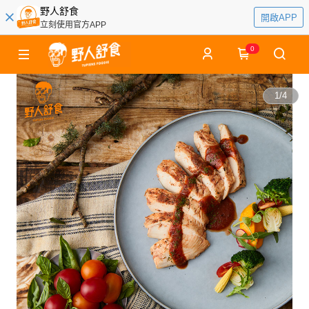
野人舒食
開啟APP
立刻使用官方APP
0
1
/
4