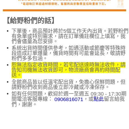
【給野粉們的話】
下單後，商品預計將於5個工作天內出貨。若野粉們
有急單或特別需求，請在訂單備註欄位上填寫，我
們會儘量為您安排
。
系統出貨時間僅供參考，如遇活動或節慶等特殊時
段造成訂單爆量，備貨時間有可能會延長，敬請野
粉們多多包涵。
恕無法指定收貨時間，若宅配送達時無法收件，請
告知司機無法收貨即可，物流廠商會再約時間配
送。
全館商品皆以低溫宅配出貨，免擔心保鮮問題，但
請野粉們收到商品後立即冷藏或冷凍保存。
如有任何問題，歡迎於週一至週五 09:30 - 17:30期
間電洽客服專線：
，或
留言給我
點此
0906816071
們，謝謝。