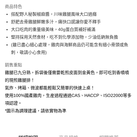
3 期 0 利率 每期
NT$31
21家銀行
商品特色
合作金庫商業銀行
第一商業銀行
LINE Pay
搭配野人秘製椒麻醬，川味雞腿風味大口過癮
華南商業銀行
彰化商業銀行
舒肥去骨雞腿鮮嫩多汁，痛快口感讓你愛不釋手
Apple Pay
上海商業儲蓄銀行
台北富邦商業銀行
國泰世華商業銀行
兆豐國際商業銀行
大口吃肉的重量級美味，40g蛋白質補好補滿
街口支付
臺灣中小企業銀行
台中商業銀行
堅持採用天然食材，吃不到化學添加物，少油低鈉無負擔
匯豐（台灣）商業銀行
華泰商業銀行
(雖已盡心細心處理，雞肉與海鮮商品仍可能含有細小骨頭或魚
Google Pay
聯邦商業銀行
遠東國際商業銀行
刺，敬請小心食用)
元大商業銀行
永豐商業銀行
全盈+PAY
玉山商業銀行
星展（台灣）商業銀行
銷售重點
台新國際商業銀行
中國信託商業銀行
大哥付你分期
雞腿已九分熟，拆袋後僅需要乾煎皮面到金黃色，即可吃到香噴噴
台灣樂天信用卡公司
相關說明
的現煎雞腿排！
【大哥付你分期使用說明】
AFTEE先享後付
氣炸、烤箱、微波都能輕鬆又簡單的快速上桌！
1.本服務由台灣大哥大提供，台灣大哥大用戶可立即使用無須另外申請。
2.付款方式選擇「大哥付你分期」，訂單成立後會自動跳轉到大哥付的交易
相關說明
使用100%國產雞肉，生産過程通過CAS、HACCP、ISO22000等多
流程，驗證手機門號後，選擇欲分期的期數、繳款截止日，確認付款後即完
【關於「AFTEE先享後付」】
項認證。
成交易。
ATM付款
AFTEE先享後付是「在收到商品之後才付款」的支付方式。 讓您購物簡單
3.實際核准額度、可分期數及費用金額請依後續交易確認頁面所載為準。
*圖示為調理建議，請依實物為準
便利好安心！
4.訂單成立30分鐘內，如未前往確認交易或遇審核未通過，訂單將自動取
貨到付款
１．簡單：不需註冊會員、不需綁卡、不需儲值。
消。如遇「轉專審核」未通過狀況，表示未達大哥付你分期系統評分，恕無
２．便利：只要手機號碼，簡訊認證，即可結帳。
法說明評估內容。
３．安心：先確認商品／服務後，再付款。
【繳款方式說明】
運送方式