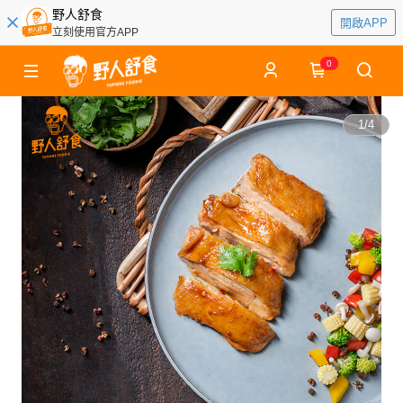
野人舒食
開啟APP
立刻使用官方APP
0
1
/
4