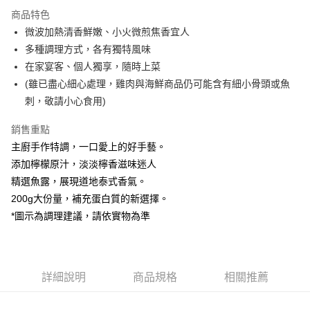
3 期 0 利率 每期
NT$33
21家銀行
商品特色
合作金庫商業銀行
第一商業銀行
LINE Pay
微波加熱清香鮮嫩、小火微煎焦香宜人
華南商業銀行
彰化商業銀行
多種調理方式，各有獨特風味
Apple Pay
上海商業儲蓄銀行
台北富邦商業銀行
國泰世華商業銀行
兆豐國際商業銀行
在家宴客、個人獨享，隨時上菜
街口支付
臺灣中小企業銀行
台中商業銀行
(雖已盡心細心處理，雞肉與海鮮商品仍可能含有細小骨頭或魚
匯豐（台灣）商業銀行
華泰商業銀行
刺，敬請小心食用)
Google Pay
聯邦商業銀行
遠東國際商業銀行
元大商業銀行
永豐商業銀行
全盈+PAY
銷售重點
玉山商業銀行
星展（台灣）商業銀行
主廚手作特調，一口愛上的好手藝。
台新國際商業銀行
中國信託商業銀行
大哥付你分期
添加檸檬原汁，淡淡檸香滋味迷人
台灣樂天信用卡公司
相關說明
精選魚露，展現道地泰式香氣。
【大哥付你分期使用說明】
AFTEE先享後付
200g大份量，補充蛋白質的新選擇。
1.本服務由台灣大哥大提供，台灣大哥大用戶可立即使用無須另外申請。
2.付款方式選擇「大哥付你分期」，訂單成立後會自動跳轉到大哥付的交易
相關說明
*圖示為調理建議，請依實物為準
流程，驗證手機門號後，選擇欲分期的期數、繳款截止日，確認付款後即完
【關於「AFTEE先享後付」】
成交易。
ATM付款
AFTEE先享後付是「在收到商品之後才付款」的支付方式。 讓您購物簡單
3.實際核准額度、可分期數及費用金額請依後續交易確認頁面所載為準。
便利好安心！
4.訂單成立30分鐘內，如未前往確認交易或遇審核未通過，訂單將自動取
貨到付款
１．簡單：不需註冊會員、不需綁卡、不需儲值。
消。如遇「轉專審核」未通過狀況，表示未達大哥付你分期系統評分，恕無
詳細說明
商品規格
相關推薦
２．便利：只要手機號碼，簡訊認證，即可結帳。
法說明評估內容。
３．安心：先確認商品／服務後，再付款。
【繳款方式說明】
運送方式