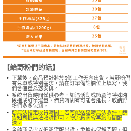
【給野粉們的話】
下單後，商品預計將於5個工作天內出貨。若野粉們
有急單或特別需求，請在訂單備註欄位上填寫，我
們會儘量為您安排
。
系統出貨時間僅供參考，如遇活動或節慶等特殊時
段造成訂單爆量，備貨時間有可能會延長，敬請野
粉們多多包涵。
恕無法指定收貨時間，若宅配送達時無法收件，請
告知司機無法收貨即可，物流廠商會再約時間配
送。
全館商品皆以低溫宅配出貨，免擔心保鮮問題，但