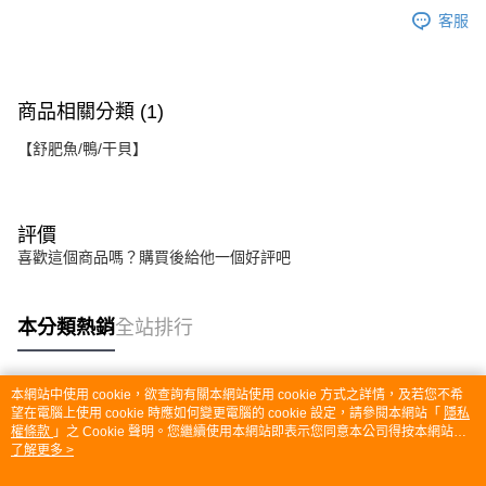
客服
商品相關分類 (1)
【舒肥魚/鴨/干貝】
評價
喜歡這個商品嗎？購買後給他一個好評吧
本分類熱銷
全站排行
本網站中使用 cookie，欲查詢有關本網站使用 cookie 方式之詳情，及若您不希
熱門標籤
望在電腦上使用 cookie 時應如何變更電腦的 cookie 設定，請參閱本網站「
隱私
權條款
」之 Cookie 聲明。您繼續使用本網站即表示您同意本公司得按本網站使
用條款之 Cookie 聲明使用 cookie。
了解更多 >