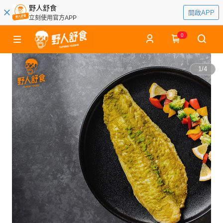
野人舒食
開啟APP
立刻使用官方APP
0
1
/
4