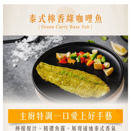
1.分期款項不併入電信帳單，「大哥付你分期」於每月結算日後寄送繳費提
【「AFTEE先享後付」結帳流程】
◆【7-11快速到店】《有材積限制，如有疑慮歡迎洽詢客服》
醒簡訊。
１．於結帳方式選擇「AFTEE先享後付」後，將跳轉至「AFTEE先享後付」
2.透過簡訊連結打開帳單後，可選擇「超商條碼／台灣大直營門市／銀行轉
每筆NT$170，滿NT$1,299(含以上)免運費
結帳頁面，進行簡訊認證並確認金額後，即可完成結帳。
帳／街口支付／iPASS MONEY」等通路繳費。
２．訂單成立數日內，您將收到繳費通知簡訊。
【冷凍宅配】
３．收到繳費通知簡訊後14天內，點擊此簡訊中的連結，可透過四大超商／
【注意事項】
ATM／網路銀行／等多元方式進行付款，方視為交易完成。
每筆NT$150，滿NT$1,299(含以上)免運費
1.本服務係由「台灣大哥大股份有限公司」（以下簡稱本公司）所提供，讓
※ 請注意：結帳手續完成當下不需立刻繳費，但若您需要取消訂單，請聯絡
用戶於交易時，得透過本服務購買商品或服務，並由商店將買賣／分期付款
購買商品的店家。未經商家同意取消之訂單仍視為有效，需透過AFTEE先享
【離島地區冷凍宅配 (澎湖、金門、馬祖、小琉球、綠島)】
買賣價金債權讓與本公司後，依約使用本公司帳單繳交帳款。
後付繳納相關費用。
2.基於同意付款使用「大哥付你分期」之契約關係目的，商店將以您的個人
每筆NT$250，滿NT$2,000(含以上)免運費
※ 交易是否成功請以「AFTEE先享後付 」之結帳頁面顯示為準，若有關於
資料（包含姓名、電話或地址）提供予台灣大哥大進項蒐集、處理及利用，
是否繳費成功／繳費後需取消欲退款等相關疑問，請聯繫「AFTEE先享後付
由本公司與您本人進行分期帳單所需資料之確認、核對及更正。
客戶支援中心」
https://netprotections.freshdesk.com/support/home
冷凍宅配(貨到付款，僅限本島地區)
3.完整用戶服務條款，請詳閱以下連結：
https://oppay.tw/userRule
每筆NT$150，滿NT$2,000(含以上)免運費
【注意事項】
１．透過由恩沛科技股份有限公司提供之「AFTEE先享後付」服務完成之交
易，需依本服務之必要範圍內提供個人資料，並將交易相關給付款項請求債
權轉讓予恩沛科技股份有限公司。
２．關於個人資料處理事宜，請瀏覽以下網址：
https://aftee.tw/terms/#terms3
３．未成年的使用者請事先徵得法定代理人或監護人之同意方可使用
「AFTEE先享後付」，若未經同意申辦者引起之損失，本公司不負相關責
任。
４．使用「AFTEE先享後付」時，將依據個別帳號之用戶狀況，依本公司即
時審查核予不同之上限額度；若仍有額度不足之情形，本公司將視審查結果
請求用戶進行身份認證。