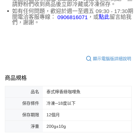
請野粉們收到商品後立即冷藏或冷凍保存。
如有任何問題，歡迎於週一至週五 09:30 - 17:30期
間電洽客服專線：
，或
留言給我
點此
0906816071
們，謝謝。
顯示電腦版詳細說明
商品規格
品名
泰式檸香綠咖哩魚
保存條件
冷凍─18度以下
保存期限
12個月
淨重
200g±10g