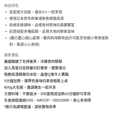
3 期 0 利率 每期
NT$53
21家銀行
商品特色
合作金庫商業銀行
第一商業銀行
LINE Pay
家庭號大包裝，適合4人一起享用
華南商業銀行
彰化商業銀行
使用日本昆布與東港柴魚精燉高湯
Apple Pay
上海商業儲蓄銀行
台北富邦商業銀行
國泰世華商業銀行
兆豐國際商業銀行
拒絕多餘調味，品嚐食材原味的美饌饗宴
街口支付
臺灣中小企業銀行
台中商業銀行
彩蔬搭配多種菇類，呈現大地的鮮美滋味
匯豐（台灣）商業銀行
華泰商業銀行
(雖已盡心細心處理，雞肉與海鮮商品仍可能含有細小骨頭或魚
Google Pay
聯邦商業銀行
遠東國際商業銀行
刺，敬請小心食用)
元大商業銀行
永豐商業銀行
全盈+PAY
玉山商業銀行
星展（台灣）商業銀行
銷售重點
台新國際商業銀行
中國信託商業銀行
大哥付你分期
嚴選雞腿丁先烤後蒸，淬鍊食材精華
台灣樂天信用卡公司
相關說明
加入高蛋白低熱量的紅藜麥，健康滿分
【大哥付你分期使用說明】
AFTEE先享後付
吸飽高湯精華的米粒，晶瑩Q彈令人驚豔
1.本服務由台灣大哥大提供，台灣大哥大用戶可立即使用無須另外申請。
2.付款方式選擇「大哥付你分期」，訂單成立後會自動跳轉到大哥付的交易
相關說明
5分鐘加熱，匯聚色香味的美食輕鬆上桌
流程，驗證手機門號後，選擇欲分期的期數、繳款截止日，確認付款後即完
【關於「AFTEE先享後付」】
600g大包裝，邀請親友一起共享
成交易。
ATM付款
AFTEE先享後付是「在收到商品之後才付款」的支付方式。 讓您購物簡單
3.實際核准額度、可分期數及費用金額請依後續交易確認頁面所載為準。
方便料理，不需退冰，200度微波加熱10分鐘即可享用
便利好安心！
4.訂單成立30分鐘內，如未前往確認交易或遇審核未通過，訂單將自動取
貨到付款
１．簡單：不需註冊會員、不需綁卡、不需儲值。
生産過程通過CAS、HACCP、ISO22000，安心有保障
消。如遇「轉專審核」未通過狀況，表示未達大哥付你分期系統評分，恕無
２．便利：只要手機號碼，簡訊認證，即可結帳。
*圖示為調理建議，請依實物為準
法說明評估內容。
３．安心：先確認商品／服務後，再付款。
【繳款方式說明】
運送方式