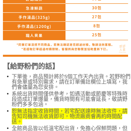
【給野粉們的話】
下單後，商品預計將於5個工作天內出貨。若野粉們
有急單或特別需求，請在訂單備註欄位上填寫，我
們會儘量為您安排
。
系統出貨時間僅供參考，如遇活動或節慶等特殊時
段造成訂單爆量，備貨時間有可能會延長，敬請野
粉們多多包涵。
恕無法指定收貨時間，若宅配送達時無法收件，請
告知司機無法收貨即可，物流廠商會再約時間配
送。
全館商品皆以低溫宅配出貨，免擔心保鮮問題，但