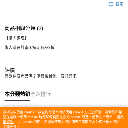
客服
商品相關分類 (2)
【懶人調理】
懶人避暑計畫☀️指定商品9折
評價
喜歡這個商品嗎？購買後給他一個好評吧
本分類熱銷
全站排行
本網站中使用 cookie，欲查詢有關本網站使用 cookie 方式之詳情，及若您不希
熱門標籤
望在電腦上使用 cookie 時應如何變更電腦的 cookie 設定，請參閱本網站「
隱私
權條款
」之 Cookie 聲明。您繼續使用本網站即表示您同意本公司得按本網站使
用條款之 Cookie 聲明使用 cookie。
了解更多 >