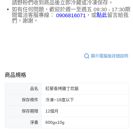
請野粉們收到商品後立即冷藏或冷凍保存。
如有任何問題，歡迎於週一至週五 09:30 - 17:30期
間電洽客服專線：
，或
留言給我
點此
0906816071
們，謝謝。
顯示電腦版詳細說明
商品規格
品名
紅藜香烤雞丁炊飯
保存條件
冷凍─18度以下
保存期限
12個月
淨重
600g±10g