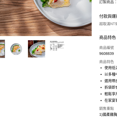
訂製商品：
付款與運
超取滿NT$
付款方式
商品特色
信用卡一
商品編號
9608839
信用卡分
商品特色
3 期 
使用低
合作金
以多種
LINE Pay
華南商
選用帶
Apple Pay
上海商
拆袋即
國泰世
輕鬆享
街口支付
臺灣中
在家宴
匯豐（
Google Pa
聯邦商
銷售重點
元大商
全盈+PAY
1)國產雞